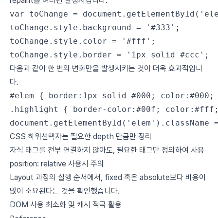
repaint를 여러번 발생시킵니다.
var
 toChange 
=
 document.
getElementById
(
'el
toChange.style.background 
=
 '#333'
;
toChange.style.color 
=
 '#fff'
;
toChange.style.border 
=
 '1px solid #ccc'
;
다음과 같이 한 번의 변화만을 발생시키는 것이 더욱 효과적입니
다.
#elem
 { 
border
:
1
px
 solid
 #000
; 
color
:
#000
;
.highlight
 { 
border-color
:
#00f
; 
color
:
#fff
document.
getElementById
(
'elem'
).className 
CSS 하위선택자는 필요한 depth 만큼만 정리
자식 태그를 전부 연결하지 않아도, 필요한 태그만 정의하여 사용
position: relative 사용시 주의
Layout 과정의 실행 순서에서, fixed 혹은 absolute보다 비용이
많이 소요된다는 것을 확인했습니다.
DOM 사용 최소화 및 캐시 적극 활용