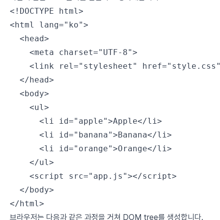
<!
DOCTYPE
 html
>
<
html
 lang
=
"ko"
>
  <
head
>
    <
meta
 charset
=
"UTF-8"
>
    <
link
 rel
=
"stylesheet"
 href
=
"style.css
  </
head
>
  <
body
>
    <
ul
>
      <
li
 id
=
"apple"
>Apple</
li
>
      <
li
 id
=
"banana"
>Banana</
li
>
      <
li
 id
=
"orange"
>Orange</
li
>
    </
ul
>
    <
script
 src
=
"app.js"
></
script
>
  </
body
>
</
html
>
브라우저는 다음과 같은 과정을 거쳐 DOM tree를 생성합니다.