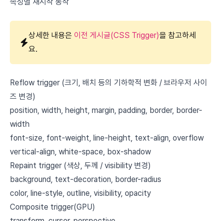
속성별 재시작 동작
상세한 내용은
이전 게시글(CSS Trigger)
을 참고하세
요.
Reflow trigger (크기, 배치 등의 기하학적 변화 / 브라우저 사이
즈 변경)
position, width, height, margin, padding, border, border-
width
font-size, font-weight, line-height, text-align, overflow
vertical-align, white-space, box-shadow
Repaint trigger (색상, 두께 / visibility 변경)
background, text-decoration, border-radius
color, line-style, outline, visibility, opacity
Composite trigger(GPU)
transform, cursor, perspective