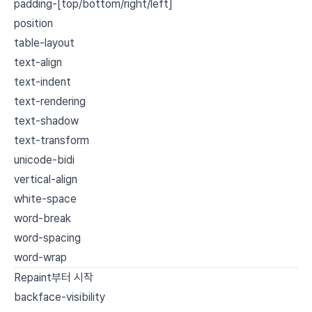
padding-[top/bottom/right/left]
position
table-layout
text-align
text-indent
text-rendering
text-shadow
text-transform
unicode-bidi
vertical-align
white-space
word-break
word-spacing
word-wrap
Repaint부터 시작
backface-visibility