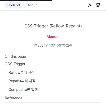
D5BL5G
About
Toggle th
CSS Trigger (Reflow, Repaint)
Manual
2024년 10월 06일
2
분
On this page
CSS Trigger
Reflow부터 시작
Repaint부터 시작
Composite만 발생
Reference